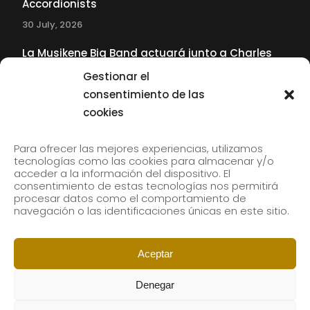
Accordionists
30 July, 2026
La Musikene Big Band actuará junto a Charles
Tolliver en el 61 Jazzaldia
Gestionar el
17 July, 2026
consentimiento de las
cookies
SUBSCRIBE TO OUR NEWSLETTER
Para ofrecer las mejores experiencias, utilizamos
tecnologías como las cookies para almacenar y/o
acceder a la información del dispositivo. El
consentimiento de estas tecnologías nos permitirá
Subscribe to our newsletter to receive our news by
procesar datos como el comportamiento de
email.
navegación o las identificaciones únicas en este sitio.
Aceptar
Denegar