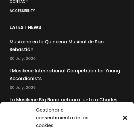
CONTACT
ACCESSIBILITY
LATEST NEWS
Musikene en la Quincena Musical de San
Sebastián
30 July, 2026
I Musikene International Competition for Young
Accordionists
30 July, 2026
La Musikene Big Band actuará junto a Charles
Tolliver en el 61 Jazzaldia
Gestionar el
17 July, 2026
consentimiento de las
cookies