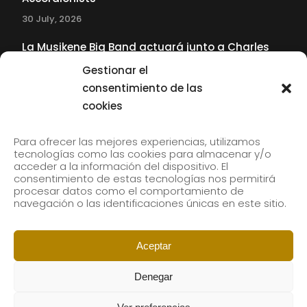
30 July, 2026
La Musikene Big Band actuará junto a Charles
Tolliver en el 61 Jazzaldia
Gestionar el
17 July, 2026
consentimiento de las
cookies
SUBSCRIBE TO OUR NEWSLETTER
Para ofrecer las mejores experiencias, utilizamos
tecnologías como las cookies para almacenar y/o
acceder a la información del dispositivo. El
consentimiento de estas tecnologías nos permitirá
Subscribe to our newsletter to receive our news by
procesar datos como el comportamiento de
email.
navegación o las identificaciones únicas en este sitio.
Aceptar
Denegar