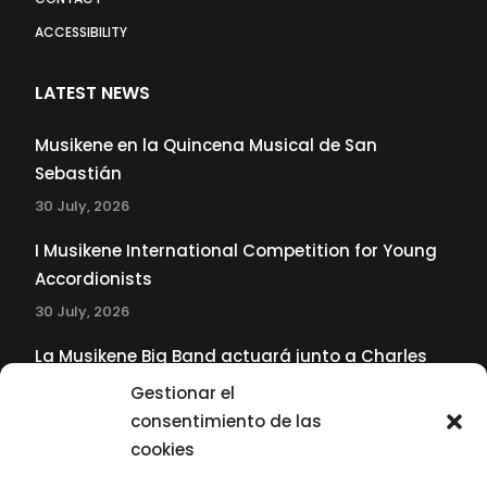
ACCESSIBILITY
LATEST NEWS
Musikene en la Quincena Musical de San
Sebastián
30 July, 2026
I Musikene International Competition for Young
Accordionists
30 July, 2026
La Musikene Big Band actuará junto a Charles
Tolliver en el 61 Jazzaldia
Gestionar el
17 July, 2026
consentimiento de las
cookies