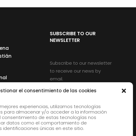
SUBSCRIBE TO OUR
NEWSLETTER
cena
stián
Subscribe to our newsletter
to receive our news by
nal
email.
ng
stionar el consentimiento de las cookies
 mejores experiencias, utilizamos tecnologías
s para almacenar y/o acceder a la información
d
 El consentimiento de estas tecnologías nos
rles
esar datos como el comportamiento de
 identificaciones únicas en este sitio.
aldia