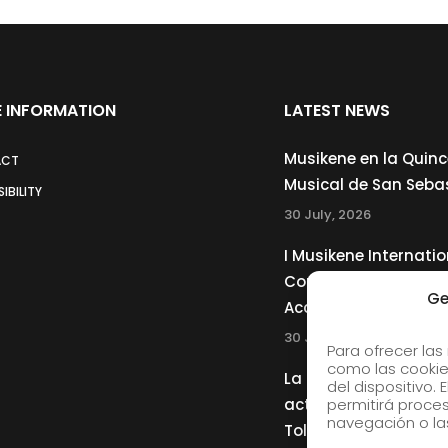
 INFORMATION
LATEST NEWS
Musikene en la Quin
ACT
Musical de San Seba
IBILITY
30 July, 2026
I Musikene Internatio
Competition for You
Ge
Accordionists
30 July, 2026
Para ofrecer las
como las cookie
La Musikene Big Ban
del dispositivo.
actuará junto a Cha
permitirá proc
navegación o las
Tolliver en el 61 Jazz