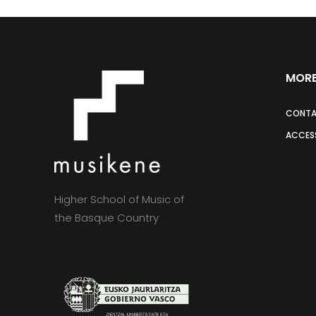
MORE
CONT
ACCESS
Higher School of Music of
the Basque Country