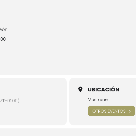
deón
:00
UBICACIÓN
Musikene
MT+01:00)
OTROS EVENTOS