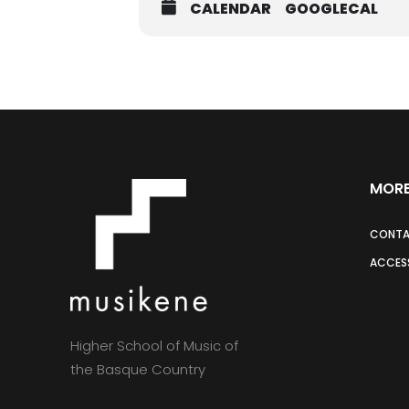
CALENDAR
GOOGLECAL
MORE
CONT
ACCESS
Higher School of Music of
the Basque Country