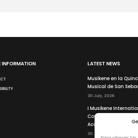
 INFORMATION
LATEST NEWS
Musikene en la Quin
ACT
Musical de San Seba
IBILITY
30 July, 2026
I Musikene Internatio
Competition for You
Ge
Accordionists
30 July, 2026
Para ofrecer las