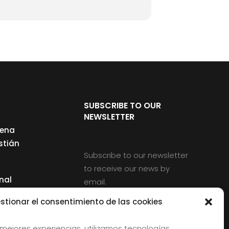
SUBSCRIBE TO OUR
NEWSLETTER
cena
stián
Subscribe to our newsletter
to receive our news by
nal
email.
ng
stionar el consentimiento de las cookies
 mejores experiencias, utilizamos tecnologías