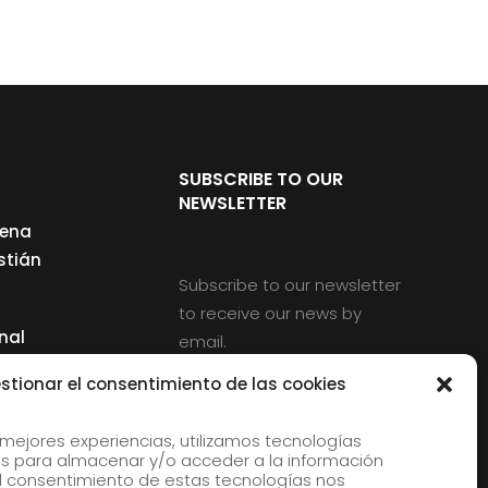
SUBSCRIBE TO OUR
NEWSLETTER
cena
stián
Subscribe to our newsletter
to receive our news by
nal
email.
ng
stionar el consentimiento de las cookies
 mejores experiencias, utilizamos tecnologías
s para almacenar y/o acceder a la información
d
 El consentimiento de estas tecnologías nos