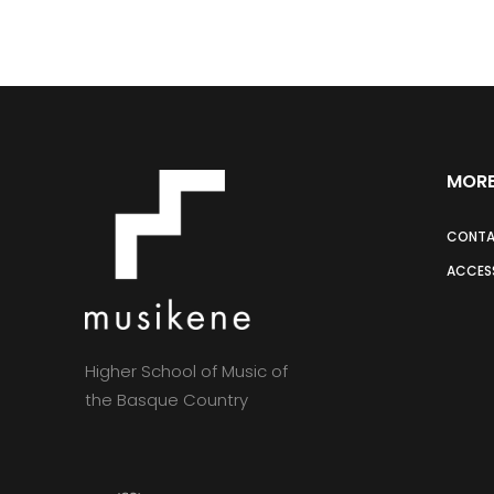
MORE
CONT
ACCESS
Higher School of Music of
the Basque Country