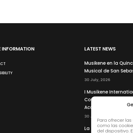
 INFORMATION
LATEST NEWS
Musikene en la Quin
ACT
Musical de San Seba
IBILITY
30 July, 2026
I Musikene Internatio
Competition for You
Ge
Accordionists
30 July, 2026
Para ofrecer las
como las cookie
La Musikene Big Ban
del dispositivo.