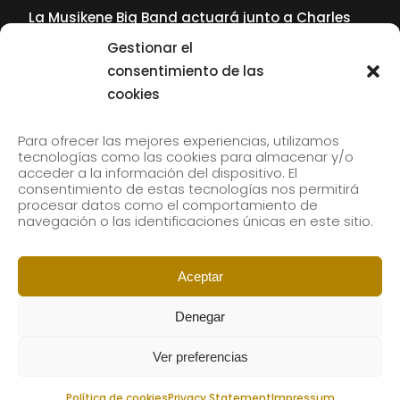
La Musikene Big Band actuará junto a Charles
Tolliver en el 61 Jazzaldia
Gestionar el
17 July, 2026
consentimiento de las
cookies
SUBSCRIBE TO OUR NEWSLETTER
Para ofrecer las mejores experiencias, utilizamos
tecnologías como las cookies para almacenar y/o
acceder a la información del dispositivo. El
consentimiento de estas tecnologías nos permitirá
Subscribe to our newsletter to receive our news by
procesar datos como el comportamiento de
email.
navegación o las identificaciones únicas en este sitio.
Aceptar
Denegar
Ver preferencias
Política de cookies
Privacy Statement
Impressum