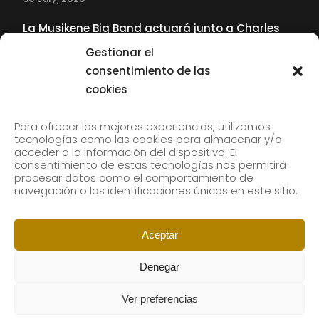
La Musikene Big Band actuará junto a Charles
Tolliver en el 61 Jazzaldia
Gestionar el
17 July, 2026
consentimiento de las
cookies
SUBSCRIBE TO OUR NEWSLETTER
Para ofrecer las mejores experiencias, utilizamos
tecnologías como las cookies para almacenar y/o
acceder a la información del dispositivo. El
consentimiento de estas tecnologías nos permitirá
Subscribe to our newsletter to receive our news by
procesar datos como el comportamiento de
email.
navegación o las identificaciones únicas en este sitio.
Aceptar
Denegar
Ver preferencias