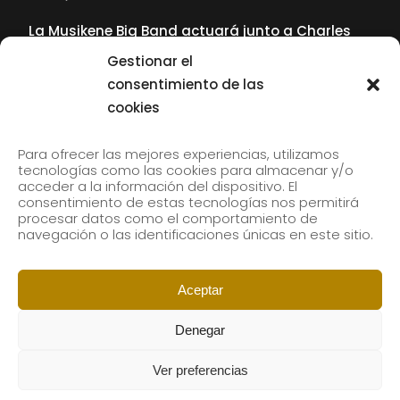
La Musikene Big Band actuará junto a Charles
Tolliver en el 61 Jazzaldia
Gestionar el
17 July, 2026
consentimiento de las
cookies
SUBSCRIBE TO OUR NEWSLETTER
Para ofrecer las mejores experiencias, utilizamos
tecnologías como las cookies para almacenar y/o
acceder a la información del dispositivo. El
consentimiento de estas tecnologías nos permitirá
Subscribe to our newsletter to receive our news by
procesar datos como el comportamiento de
email.
navegación o las identificaciones únicas en este sitio.
Aceptar
Denegar
Ver preferencias