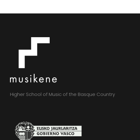
Dioni Pochelu, guitarra
Eneko Dieguez, saxo
IÑAKI SALVADOR eta EIDER ELORZA “Eira”
Iñaki Salvador, piano
Eider Elorza “Eira”, voz
PROGRAMA COMPLETO
AQUÍ
En colaboración Musikene y Antiguako Euskara Batzordea
Higher School of Music of the Basque Country