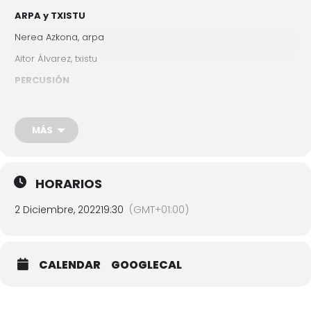
ARPA y TXISTU
Nerea Azkona, arpa
Aitor Álvarez, txistu
PERCUSIÓN
Markel Pérez
CANTO
MÁS
Jon Imanol Etxabe, barítono
Lorea López, soprano
HORARIOS
Javier Glez. Sarmiento, piano
COMBO JAZZ
2 Diciembre, 2022
19:30
(GMT+01:00)
Kimetz Galarraga, piano
Adrián López, bajo eléctrico
CALENDAR
GOOGLECAL
Mikel Gabiola, trombón
Martin Irigoras, batería