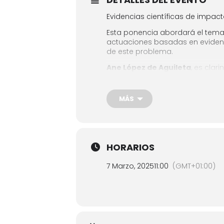
Evidencias científicas de impact
Esta ponencia abordará el tema 
actuaciones basadas en evidenci
de este problema.
Ane López de Aguileta
, es cla
profesora y forma parte de la red
de género e impacto social.
MÁS
Entrada libre y gratuita hasta c
HORARIOS
7 Marzo, 2025
11:00
(GMT+01:00)