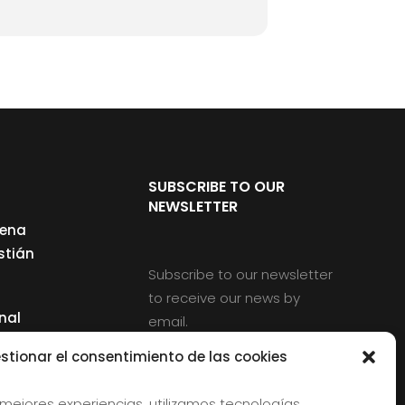
SUBSCRIBE TO OUR
NEWSLETTER
cena
stián
Subscribe to our newsletter
to receive our news by
nal
email.
ng
stionar el consentimiento de las cookies
 mejores experiencias, utilizamos tecnologías