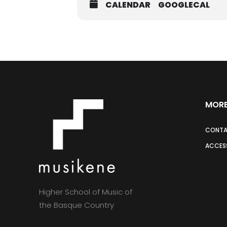
CALENDAR
GOOGLECAL
MORE
CONT
ACCESS
Higher School of Music of
the Basque Country