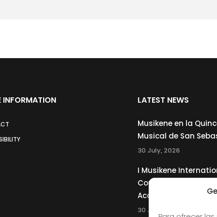
 INFORMATION
LATEST NEWS
Musikene en la Quin
ACT
Musical de San Seba
IBILITY
30 July, 2026
I Musikene Internatio
Competition for You
Ge
Accordionists
30 July, 2026
Para ofrecer las