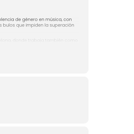
olencia de género en música, con
os bulos que impiden la superación
arcelona, donde trabaja también como
en la investigación sobre violencia