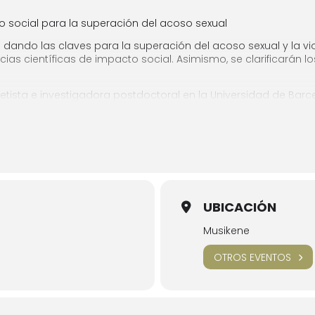
o social para la superación del acoso sexual
dando las claves para la superación del acoso sexual y la vi
as científicas de impacto social. Asimismo, se clarificarán l
rinetista e investigadora postdoctoral en la Universidad de B
 de investigación CREA, centro pionero y líder a nivel mundial 
ompletar aforo
UBICACIÓN
Musikene
OTROS EVENTOS