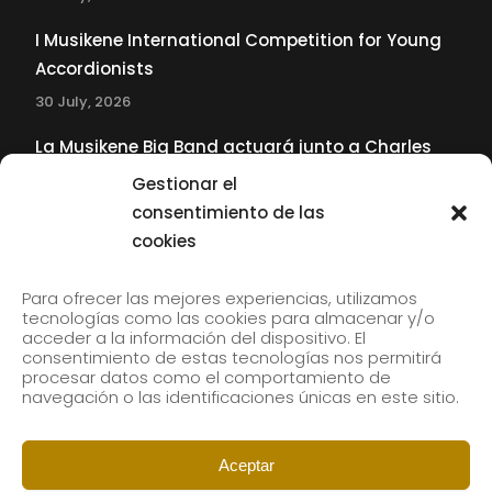
I Musikene International Competition for Young
Accordionists
30 July, 2026
La Musikene Big Band actuará junto a Charles
Tolliver en el 61 Jazzaldia
Gestionar el
17 July, 2026
consentimiento de las
cookies
SUBSCRIBE TO OUR NEWSLETTER
Para ofrecer las mejores experiencias, utilizamos
tecnologías como las cookies para almacenar y/o
acceder a la información del dispositivo. El
consentimiento de estas tecnologías nos permitirá
Subscribe to our newsletter to receive our news by
procesar datos como el comportamiento de
email.
navegación o las identificaciones únicas en este sitio.
Aceptar