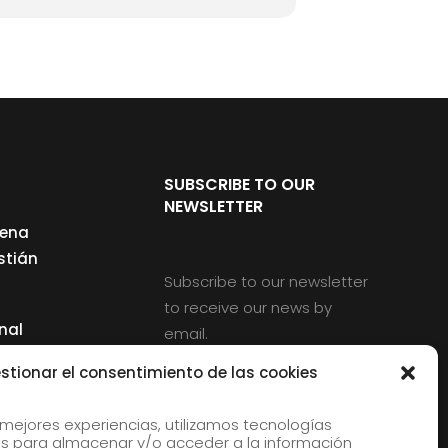
SUBSCRIBE TO OUR
NEWSLETTER
cena
stián
Subscribe to our newsletter
to receive our news by
nal
email.
ng
stionar el consentimiento de las cookies
 mejores experiencias, utilizamos tecnologías
s para almacenar y/o acceder a la información