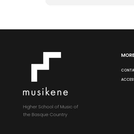
MORE
CONT
ACCESS
Higher School of Music of
the Basque Country