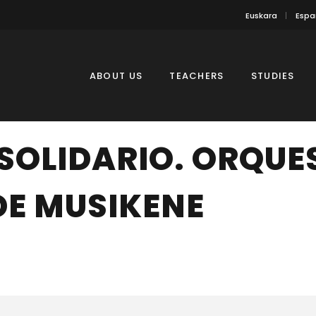
Euskara
Espa
ABOUT US
TEACHERS
STUDIES
SOLIDARIO. ORQUE
DE MUSIKENE