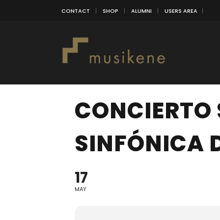
CONTACT
SHOP
ALUMNI
USERS AREA
CONCIERTO 
SINFÓNICA 
17
MAY