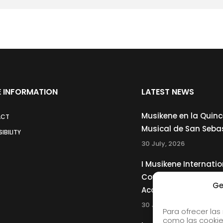
 INFORMATION
LATEST NEWS
Musikene en la Quin
ACT
Musical de San Seba
IBILITY
30 July, 2026
I Musikene Internatio
Competition for You
Ge
Accordionists
30 July, 2026
Para ofrecer las
como las cookie