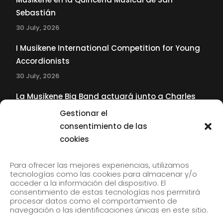
Sebastián
30 July, 2026
I Musikene International Competition for Young
Accordionists
30 July, 2026
La Musikene Big Band actuará junto a Charles
Tolliver en el 61 Jazzaldia
Gestionar el
17 July, 2026
consentimiento de las
cookies
SUBSCRIBE TO OUR NEWSLETTER
Para ofrecer las mejores experiencias, utilizamos
tecnologías como las cookies para almacenar y/o
acceder a la información del dispositivo. El
consentimiento de estas tecnologías nos permitirá
Subscribe to our newsletter to receive our news by
procesar datos como el comportamiento de
email.
navegación o las identificaciones únicas en este sitio.