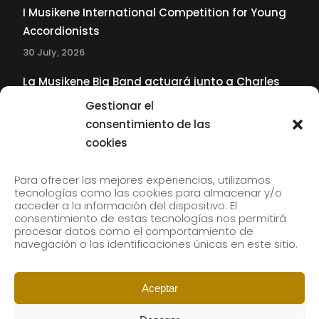
I Musikene International Competition for Young
Accordionists
30 July, 2026
La Musikene Big Band actuará junto a Charles
Tolliver en el 61 Jazzaldia
Gestionar el
17 July, 2026
consentimiento de las
cookies
SUBSCRIBE TO OUR NEWSLETTER
Para ofrecer las mejores experiencias, utilizamos
tecnologías como las cookies para almacenar y/o
acceder a la información del dispositivo. El
consentimiento de estas tecnologías nos permitirá
Subscribe to our newsletter to receive our news by
procesar datos como el comportamiento de
email.
navegación o las identificaciones únicas en este sitio.
Aceptar