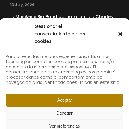
30 July, 2026
La Musikene Big Band actuará junto a Charles
Tolliver en el 61 Jazzaldia
Gestionar el
17 July, 2026
consentimiento de las
cookies
SUBSCRIBE TO OUR NEWSLETTER
Para ofrecer las mejores experiencias, utilizamos
tecnologías como las cookies para almacenar y/o
acceder a la información del dispositivo. El
consentimiento de estas tecnologías nos permitirá
Subscribe to our newsletter to receive our news by
procesar datos como el comportamiento de
email.
navegación o las identificaciones únicas en este sitio.
Aceptar
Denegar
Ver preferencias