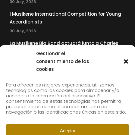
30 July, 2026
I Musikene International Competition for Young
Accordionists
30 July, 2026
La Musikene Big Band actuará junto a Charles
Tolliver en el 61 Jazzaldia
Gestionar el
17 July, 2026
consentimiento de las
cookies
SUBSCRIBE TO OUR NEWSLETTER
Para ofrecer las mejores experiencias, utilizamos
tecnologías como las cookies para almacenar y/o
acceder a la información del dispositivo. El
consentimiento de estas tecnologías nos permitirá
Subscribe to our newsletter to receive our news by
procesar datos como el comportamiento de
email.
navegación o las identificaciones únicas en este sitio.
Aceptar