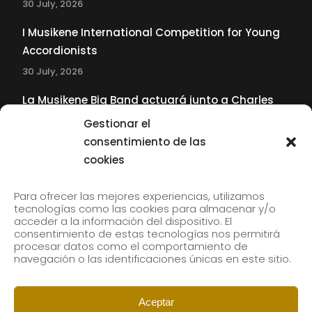
30 July, 2026
I Musikene International Competition for Young
Accordionists
30 July, 2026
La Musikene Big Band actuará junto a Charles
Tolliver en el 61 Jazzaldia
Gestionar el
17 July, 2026
consentimiento de las
cookies
SUBSCRIBE TO OUR NEWSLETTER
Para ofrecer las mejores experiencias, utilizamos
tecnologías como las cookies para almacenar y/o
acceder a la información del dispositivo. El
consentimiento de estas tecnologías nos permitirá
Subscribe to our newsletter to receive our news by
procesar datos como el comportamiento de
email.
navegación o las identificaciones únicas en este sitio.
Aceptar