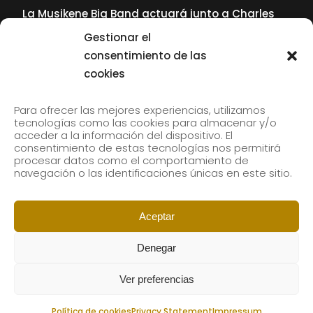
La Musikene Big Band actuará junto a Charles
Tolliver en el 61 Jazzaldia
Gestionar el
17 July, 2026
consentimiento de las
cookies
SUBSCRIBE TO OUR NEWSLETTER
Para ofrecer las mejores experiencias, utilizamos
tecnologías como las cookies para almacenar y/o
acceder a la información del dispositivo. El
consentimiento de estas tecnologías nos permitirá
Subscribe to our newsletter to receive our news by
procesar datos como el comportamiento de
email.
navegación o las identificaciones únicas en este sitio.
Aceptar
Denegar
Ver preferencias
Política de cookies
Privacy Statement
Impressum