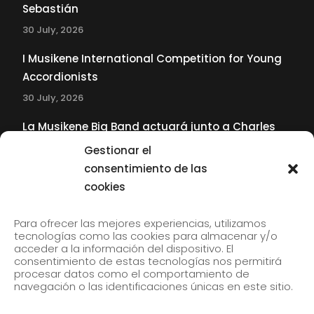
Sebastián
30 July, 2026
I Musikene International Competition for Young
Accordionists
30 July, 2026
La Musikene Big Band actuará junto a Charles
Tolliver en el 61 Jazzaldia
Gestionar el
17 July, 2026
consentimiento de las
cookies
SUBSCRIBE TO OUR NEWSLETTER
Para ofrecer las mejores experiencias, utilizamos
tecnologías como las cookies para almacenar y/o
acceder a la información del dispositivo. El
consentimiento de estas tecnologías nos permitirá
Subscribe to our newsletter to receive our news by
procesar datos como el comportamiento de
email.
navegación o las identificaciones únicas en este sitio.