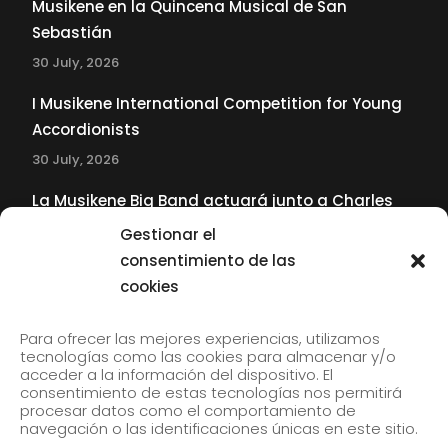
Musikene en la Quincena Musical de San
Sebastián
30 July, 2026
I Musikene International Competition for Young
Accordionists
30 July, 2026
La Musikene Big Band actuará junto a Charles
Tolliver en el 61 Jazzaldia
Gestionar el
17 July, 2026
consentimiento de las
cookies
SUBSCRIBE TO OUR NEWSLETTER
Para ofrecer las mejores experiencias, utilizamos
tecnologías como las cookies para almacenar y/o
acceder a la información del dispositivo. El
consentimiento de estas tecnologías nos permitirá
Subscribe to our newsletter to receive our news by
procesar datos como el comportamiento de
email.
navegación o las identificaciones únicas en este sitio.