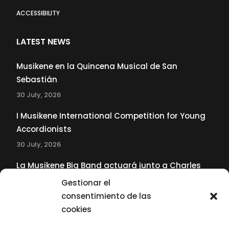
ACCESSIBILITY
LATEST NEWS
Musikene en la Quincena Musical de San
Sebastián
30 July, 2026
I Musikene International Competition for Young
Accordionists
30 July, 2026
La Musikene Big Band actuará junto a Charles
Tolliver en el 61 Jazzaldia
Gestionar el
17 July, 2026
consentimiento de las
cookies