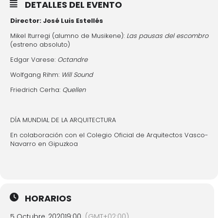
DETALLES DEL EVENTO
Director: José Luis Estellés
Mikel Iturregi (alumno de Musikene):
Las pausas del escombro
(estreno absoluto)
Edgar Varese:
Octandre
Wolfgang Rihm:
Will Sound
Friedrich Cerha:
Quellen
DÍA MUNDIAL DE LA ARQUITECTURA
En colaboración con el Colegio Oficial de Arquitectos Vasco-
Navarro en Gipuzkoa
HORARIOS
5 Octubre, 2020
19:00
(GMT+02:00)