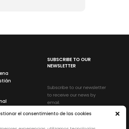
SUBSCRIBE TO OUR
NEWSLETTER
cena
stián
Subscribe to our newsletter
to receive our news by
nal
email.
ng
stionar el consentimiento de las cookies
 mejores experiencias, utilizamos tecnologías