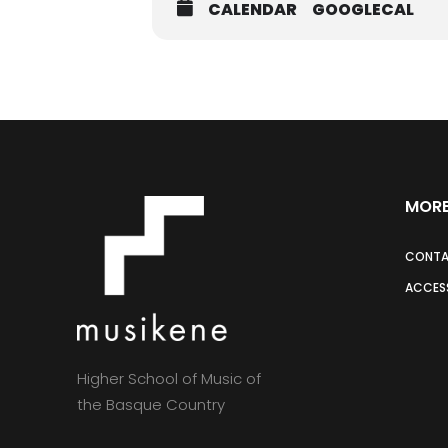
CALENDAR
GOOGLECAL
Entrada libre y gratuita hasta c
MORE
CONT
ACCESS
Higher School of Music of
the Basque Country