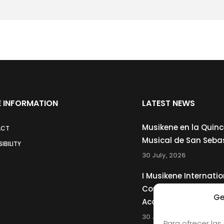
ompletar aforo
 INFORMATION
LATEST NEWS
Musikene en la Quin
ACT
Musical de San Seba
IBILITY
30 July, 2026
I Musikene Internatio
Competition for You
Ge
Accordionists
30 July, 2026
Para ofrecer las