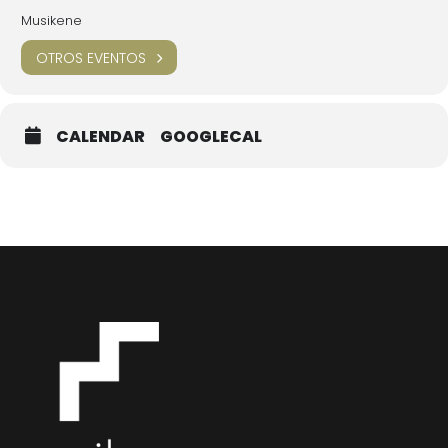
Eta hostoz hosto
– M.E. Luc
Musikene
OTROS EVENTOS
Organizado por MUSIKAGILEAK en colaboración con MUSIKENE
Entrada libre hasta completar aforo
CALENDAR
GOOGLECAL