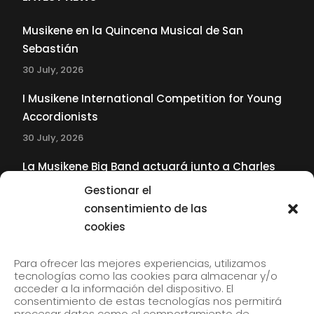
Musikene en la Quincena Musical de San
Sebastián
30 July, 2026
I Musikene International Competition for Young
Accordionists
30 July, 2026
La Musikene Big Band actuará junto a Charles
Tolliver en el 61 Jazzaldia
Gestionar el
17 July, 2026
consentimiento de las
cookies
SUBSCRIBE TO OUR NEWSLETTER
Para ofrecer las mejores experiencias, utilizamos
tecnologías como las cookies para almacenar y/o
acceder a la información del dispositivo. El
consentimiento de estas tecnologías nos permitirá
Subscribe to our newsletter to receive our news by
procesar datos como el comportamiento de