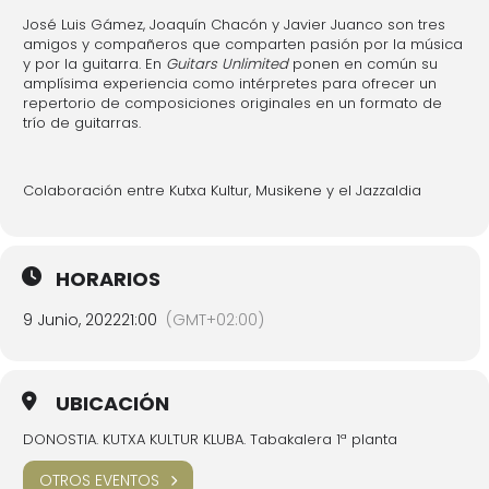
José Luis Gámez, Joaquín Chacón y Javier Juanco son tres
amigos y compañeros que comparten pasión por la música
y por la guitarra. En
Guitars Unlimited
ponen en común su
amplísima experiencia como intérpretes para ofrecer un
repertorio de composiciones originales en un formato de
trío de guitarras.
Colaboración entre Kutxa Kultur, Musikene y el Jazzaldia
HORARIOS
9 Junio, 2022
21:00
(GMT+02:00)
UBICACIÓN
DONOSTIA. KUTXA KULTUR KLUBA. Tabakalera 1ª planta
OTROS EVENTOS