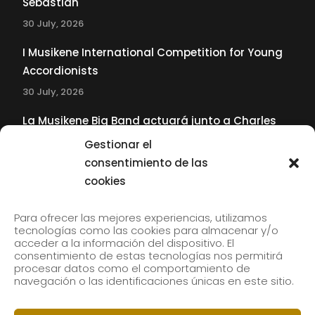
Sebastián
30 July, 2026
I Musikene International Competition for Young
Accordionists
30 July, 2026
La Musikene Big Band actuará junto a Charles
Tolliver en el 61 Jazzaldia
Gestionar el
17 July, 2026
consentimiento de las
cookies
SUBSCRIBE TO OUR NEWSLETTER
Para ofrecer las mejores experiencias, utilizamos
tecnologías como las cookies para almacenar y/o
acceder a la información del dispositivo. El
consentimiento de estas tecnologías nos permitirá
Subscribe to our newsletter to receive our news by
procesar datos como el comportamiento de
email.
navegación o las identificaciones únicas en este sitio.