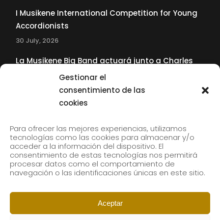
I Musikene International Competition for Young
Accordionists
30 July, 2026
La Musikene Big Band actuará junto a Charles
Tolliver en el 61 Jazzaldia
Gestionar el
17 July, 2026
consentimiento de las
cookies
SUBSCRIBE TO OUR NEWSLETTER
Para ofrecer las mejores experiencias, utilizamos
tecnologías como las cookies para almacenar y/o
acceder a la información del dispositivo. El
consentimiento de estas tecnologías nos permitirá
Subscribe to our newsletter to receive our news by
procesar datos como el comportamiento de
email.
navegación o las identificaciones únicas en este sitio.
Aceptar