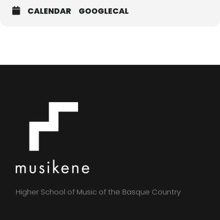
Tabakalera, planta 1), siempre que no se hayan agotado en
CALENDAR
GOOGLECAL
la venta Online.
Horario: De lunes a jueves: de 10:00 a 19:00
Viernes: de 10:00 a 20:00
Sábado: de 11:00 a 20:15
Domingos y festivos: de 11:00 a 19:00
Colaboración entre Kutxa Kultur, Musikene y el Jazzaldia
Higher School of Music of the Basque Country