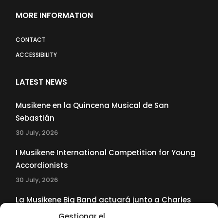
MORE INFORMATION
CONTACT
ACCESSIBILITY
LATEST NEWS
Musikene en la Quincena Musical de San
Sebastián
30 July, 2026
I Musikene International Competition for Young
Accordionists
30 July, 2026
La Musikene Big Band actuará junto a Charles
Tolliver en el 61 Jazzaldia
Gestionar el