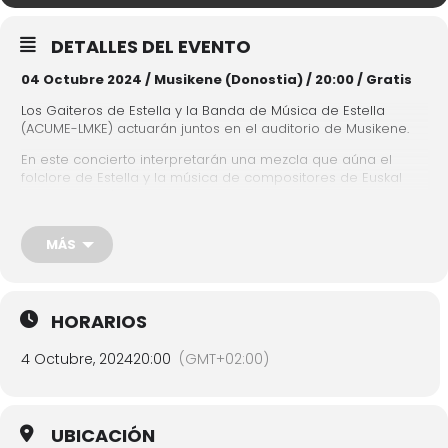
DETALLES DEL EVENTO
04
Octubre
2024 / Musikene (Donostia) / 20:00 / Gratis
Los Gaiteros de Estella y la Banda de Música de Estella
(ACUME-LMKE) actuarán juntos en el auditorio de Musikene.
En este concierto interpretarán una mezcla que aúna el
folclore de Estella y la música de compositores de Euskal
Herria, además de desarrollarse como instrumentos solistas
adaptados a las posibilidades de la gaita, mostrando
también diferentes fusiones entre los gaiteros y otros grupos
MÁS
como el cuarteto, el quinteto y la banda.
La
entrada será gratuita
.
En colaboración con SOINUENEA
HORARIOS
4 Octubre, 2024
20:00
(GMT+02:00)
UBICACIÓN