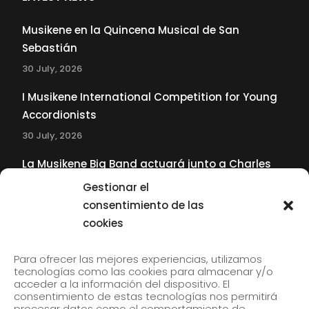
Musikene en la Quincena Musical de San
Sebastián
30 July, 2026
I Musikene International Competition for Young
Accordionists
30 July, 2026
La Musikene Big Band actuará junto a Charles
Tolliver en el 61 Jazzaldia
Gestionar el
17 July, 2026
consentimiento de las
cookies
SUBSCRIBE TO OUR NEWSLETTER
Para ofrecer las mejores experiencias, utilizamos
tecnologías como las cookies para almacenar y/o
acceder a la información del dispositivo. El
consentimiento de estas tecnologías nos permitirá
Subscribe to our newsletter to receive our news by
procesar datos como el comportamiento de