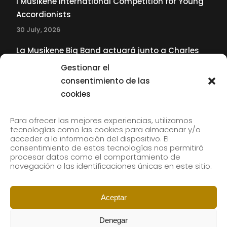
I Musikene International Competition for Young
Accordionists
30 July, 2026
La Musikene Big Band actuará junto a Charles
Tolliver en el 61 Jazzaldia
Gestionar el
17 July, 2026
consentimiento de las
cookies
SUBSCRIBE TO OUR NEWSLETTER
Para ofrecer las mejores experiencias, utilizamos
tecnologías como las cookies para almacenar y/o
acceder a la información del dispositivo. El
consentimiento de estas tecnologías nos permitirá
Subscribe to our newsletter to receive our news by
procesar datos como el comportamiento de
email.
navegación o las identificaciones únicas en este sitio.
Aceptar
Denegar