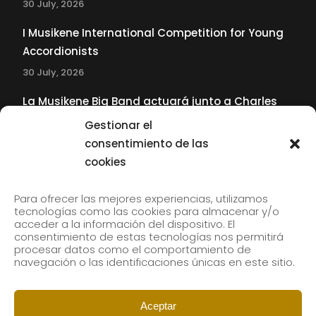
30 July, 2026
I Musikene International Competition for Young
Accordionists
30 July, 2026
La Musikene Big Band actuará junto a Charles
Tolliver en el 61 Jazzaldia
Gestionar el
17 July, 2026
consentimiento de las
cookies
SUBSCRIBE TO OUR NEWSLETTER
Para ofrecer las mejores experiencias, utilizamos
tecnologías como las cookies para almacenar y/o
acceder a la información del dispositivo. El
consentimiento de estas tecnologías nos permitirá
Subscribe to our newsletter to receive our news by
procesar datos como el comportamiento de
email.
navegación o las identificaciones únicas en este sitio.
Aceptar