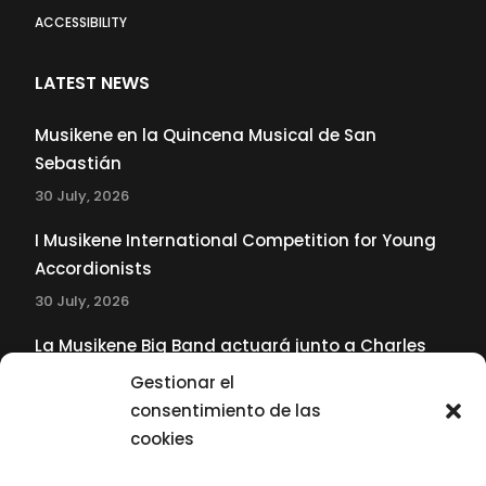
ACCESSIBILITY
LATEST NEWS
Musikene en la Quincena Musical de San
Sebastián
30 July, 2026
I Musikene International Competition for Young
Accordionists
30 July, 2026
La Musikene Big Band actuará junto a Charles
Tolliver en el 61 Jazzaldia
Gestionar el
17 July, 2026
consentimiento de las
cookies
SUBSCRIBE TO OUR NEWSLETTER