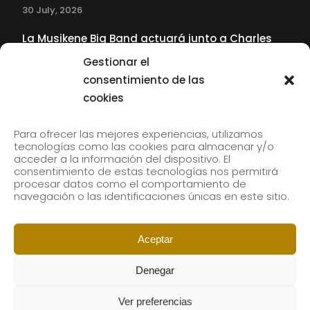
30 July, 2026
La Musikene Big Band actuará junto a Charles
Tolliver en el 61 Jazzaldia
Gestionar el
17 July, 2026
consentimiento de las
cookies
SUBSCRIBE TO OUR NEWSLETTER
Para ofrecer las mejores experiencias, utilizamos
tecnologías como las cookies para almacenar y/o
acceder a la información del dispositivo. El
consentimiento de estas tecnologías nos permitirá
Subscribe to our newsletter to receive our news by
procesar datos como el comportamiento de
email.
navegación o las identificaciones únicas en este sitio.
Aceptar
Denegar
Ver preferencias