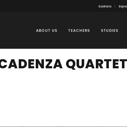
Euskara
Espa
ABOUT US
TEACHERS
STUDIES
 CADENZA QUARTE