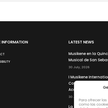
 INFORMATION
LATEST NEWS
Musikene en la Quin
ACT
Musical de San Seba
IBILITY
30 July, 2026
I Musikene Internatio
Competition for You
Ge
Accordionists
30 July, 2026
Para ofrecer las
como las cookie
La Musikene Big Ban