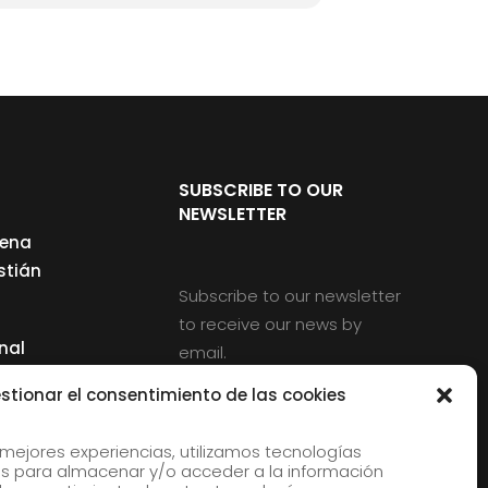
SUBSCRIBE TO OUR
NEWSLETTER
cena
stián
Subscribe to our newsletter
to receive our news by
nal
email.
ng
stionar el consentimiento de las cookies
 mejores experiencias, utilizamos tecnologías
s para almacenar y/o acceder a la información
d