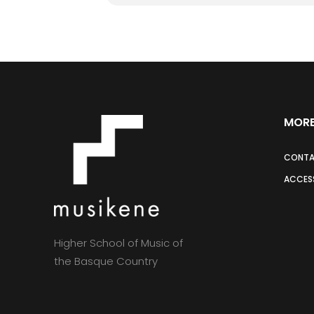
MORE
CONT
ACCESS
Higher School of Music of
the Basque Country