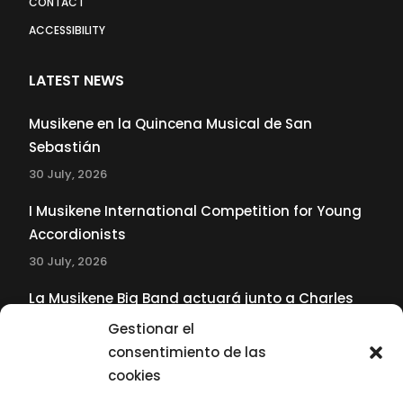
CONTACT
ACCESSIBILITY
LATEST NEWS
Musikene en la Quincena Musical de San
Sebastián
30 July, 2026
I Musikene International Competition for Young
Accordionists
30 July, 2026
La Musikene Big Band actuará junto a Charles
Tolliver en el 61 Jazzaldia
Gestionar el
17 July, 2026
consentimiento de las
cookies