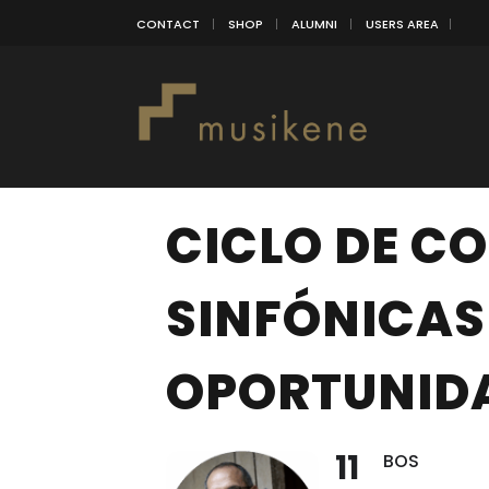
CONTACT
SHOP
ALUMNI
USERS AREA
CICLO DE C
SINFÓNICAS 
OPORTUNID
11
BOS