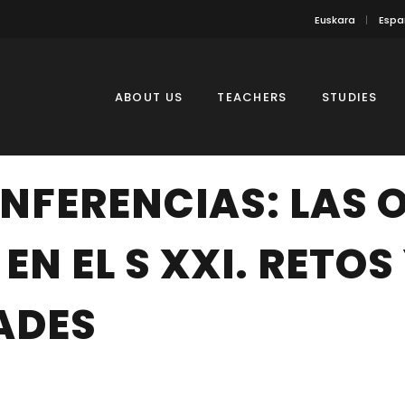
Euskara
Espa
ABOUT US
TEACHERS
STUDIES
ONFERENCIAS: LAS
EN EL S XXI. RETOS
ADES