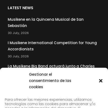
LATEST NEWS
Musikene en la Quincena Musical de San
Sebastián
30 July, 2026
I Musikene International Competition for Young
Accordionists
30 July, 2026
La Musikene Big Band actuará junto a Charles
Tolliver en el 61 Jazzaldia
Gestionar el
17 July, 2026
consentimiento de las
cookies
SUBSCRIBE TO OUR NEWSLETTER
Para ofrecer las mejores experiencias, utilizamos
tecnologías como las cookies para almacenar y/o