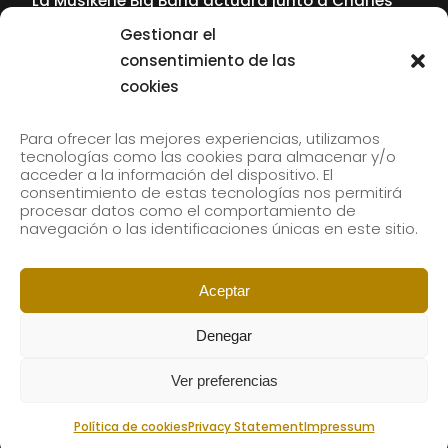
La Musikene Big Band actuará junto a Charles
Tolliver en el 61 Jazzaldia
Gestionar el
17 July, 2026
consentimiento de las
cookies
SUBSCRIBE TO OUR NEWSLETTER
Para ofrecer las mejores experiencias, utilizamos
tecnologías como las cookies para almacenar y/o
acceder a la información del dispositivo. El
consentimiento de estas tecnologías nos permitirá
Subscribe to our newsletter to receive our news by
procesar datos como el comportamiento de
email.
navegación o las identificaciones únicas en este sitio.
Aceptar
Denegar
Ver preferencias
Política de cookies
Privacy Statement
Impressum