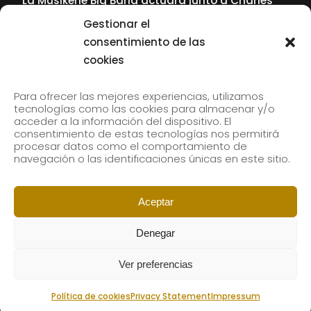
La Musikene Big Band actuará junto a Charles
Tolliver en el 61 Jazzaldia
Gestionar el
17 July, 2026
consentimiento de las
cookies
SUBSCRIBE TO OUR NEWSLETTER
Para ofrecer las mejores experiencias, utilizamos
tecnologías como las cookies para almacenar y/o
acceder a la información del dispositivo. El
consentimiento de estas tecnologías nos permitirá
Subscribe to our newsletter to receive our news by
procesar datos como el comportamiento de
email.
navegación o las identificaciones únicas en este sitio.
Aceptar
Denegar
Ver preferencias
Política de cookies
Privacy Statement
Impressum