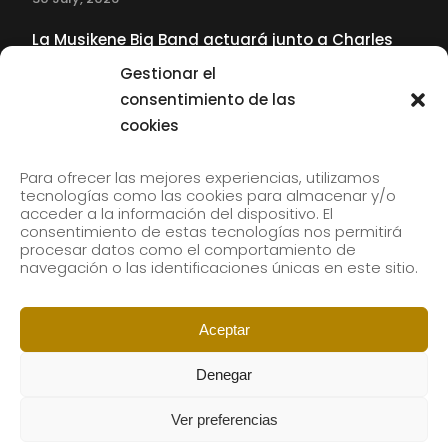
La Musikene Big Band actuará junto a Charles
Tolliver en el 61 Jazzaldia
Gestionar el
17 July, 2026
consentimiento de las
cookies
SUBSCRIBE TO OUR NEWSLETTER
Para ofrecer las mejores experiencias, utilizamos
tecnologías como las cookies para almacenar y/o
acceder a la información del dispositivo. El
consentimiento de estas tecnologías nos permitirá
Subscribe to our newsletter to receive our news by
procesar datos como el comportamiento de
email.
navegación o las identificaciones únicas en este sitio.
Aceptar
Denegar
Ver preferencias