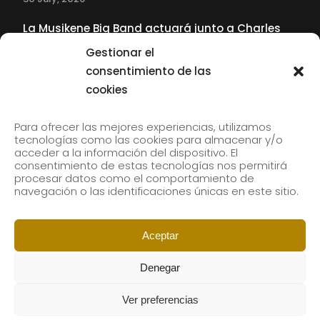
La Musikene Big Band actuará junto a Charles
Tolliver en el 61 Jazzaldia
Gestionar el
17 July, 2026
consentimiento de las
cookies
SUBSCRIBE TO OUR NEWSLETTER
Para ofrecer las mejores experiencias, utilizamos
tecnologías como las cookies para almacenar y/o
acceder a la información del dispositivo. El
consentimiento de estas tecnologías nos permitirá
Subscribe to our newsletter to receive our news by
procesar datos como el comportamiento de
email.
navegación o las identificaciones únicas en este sitio.
Aceptar
Denegar
Ver preferencias