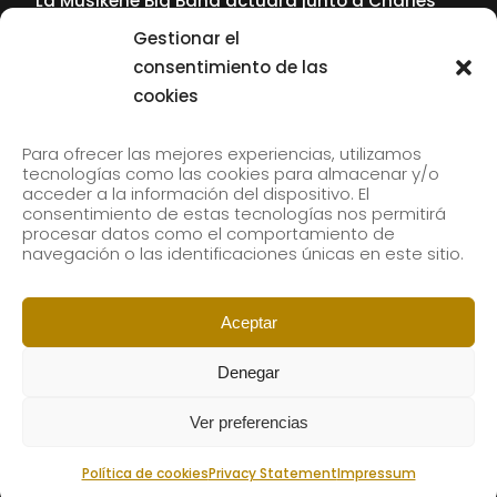
La Musikene Big Band actuará junto a Charles
Tolliver en el 61 Jazzaldia
Gestionar el
17 July, 2026
consentimiento de las
cookies
SUBSCRIBE TO OUR NEWSLETTER
Para ofrecer las mejores experiencias, utilizamos
tecnologías como las cookies para almacenar y/o
acceder a la información del dispositivo. El
consentimiento de estas tecnologías nos permitirá
Subscribe to our newsletter to receive our news by
procesar datos como el comportamiento de
email.
navegación o las identificaciones únicas en este sitio.
Aceptar
Denegar
Ver preferencias
Política de cookies
Privacy Statement
Impressum