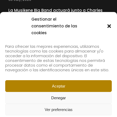
La Musikene Big Band actuará junto a Charles
Tolliver en el 61 Jazzaldia
Gestionar el
17 July, 2026
consentimiento de las
cookies
SUBSCRIBE TO OUR NEWSLETTER
Para ofrecer las mejores experiencias, utilizamos
tecnologías como las cookies para almacenar y/o
acceder a la información del dispositivo. El
consentimiento de estas tecnologías nos permitirá
Subscribe to our newsletter to receive our news by
procesar datos como el comportamiento de
email.
navegación o las identificaciones únicas en este sitio.
Aceptar
Denegar
Ver preferencias