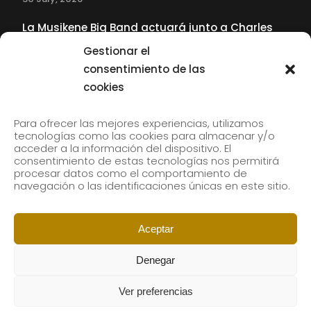
La Musikene Big Band actuará junto a Charles
Tolliver en el 61 Jazzaldia
Gestionar el
17 July, 2026
consentimiento de las
cookies
SUBSCRIBE TO OUR NEWSLETTER
Para ofrecer las mejores experiencias, utilizamos
tecnologías como las cookies para almacenar y/o
acceder a la información del dispositivo. El
consentimiento de estas tecnologías nos permitirá
Subscribe to our newsletter to receive our news by
procesar datos como el comportamiento de
email.
navegación o las identificaciones únicas en este sitio.
Aceptar
Denegar
Ver preferencias