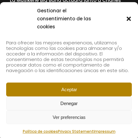
La Musikene Big Band actuará junto a Charles
Tolliver en el 61 Jazzaldia
Gestionar el
17 July, 2026
consentimiento de las
cookies
SUBSCRIBE TO OUR NEWSLETTER
Para ofrecer las mejores experiencias, utilizamos
tecnologías como las cookies para almacenar y/o
acceder a la información del dispositivo. El
consentimiento de estas tecnologías nos permitirá
Subscribe to our newsletter to receive our news by
procesar datos como el comportamiento de
email.
navegación o las identificaciones únicas en este sitio.
Aceptar
Denegar
Ver preferencias
Política de cookies
Privacy Statement
Impressum