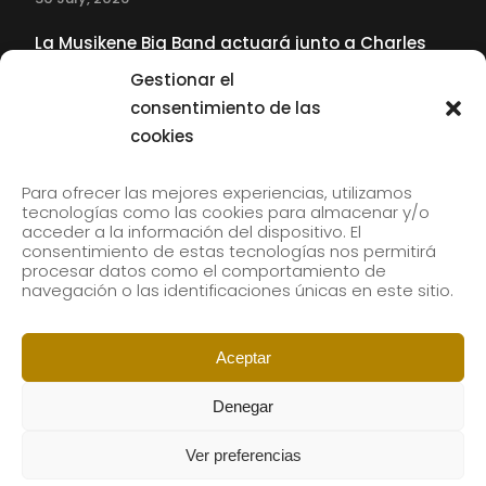
La Musikene Big Band actuará junto a Charles
Tolliver en el 61 Jazzaldia
Gestionar el
17 July, 2026
consentimiento de las
cookies
SUBSCRIBE TO OUR NEWSLETTER
Para ofrecer las mejores experiencias, utilizamos
tecnologías como las cookies para almacenar y/o
acceder a la información del dispositivo. El
consentimiento de estas tecnologías nos permitirá
Subscribe to our newsletter to receive our news by
procesar datos como el comportamiento de
email.
navegación o las identificaciones únicas en este sitio.
Aceptar
Denegar
Ver preferencias