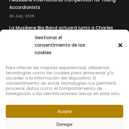
Accordionists
30 July, 2026
La Musikene Big Band actuará junto a Charles
Tolliver en el 61 Jazzaldia
Gestionar el
17 July, 2026
consentimiento de las
cookies
SUBSCRIBE TO OUR NEWSLETTER
Para ofrecer las mejores experiencias, utilizamos
tecnologías como las cookies para almacenar y/o
acceder a la información del dispositivo. El
consentimiento de estas tecnologías nos permitirá
Subscribe to our newsletter to receive our news by
procesar datos como el comportamiento de
email.
navegación o las identificaciones únicas en este sitio.
Aceptar
Denegar