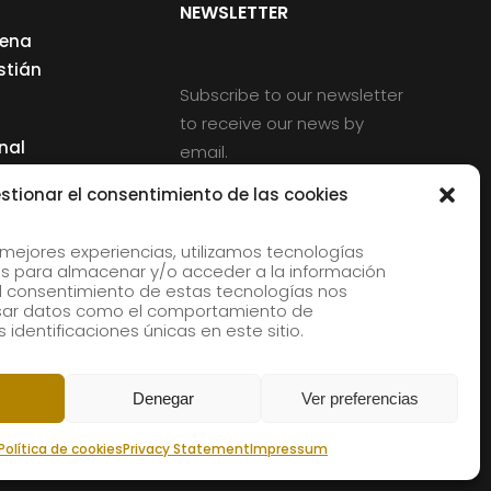
NEWSLETTER
cena
stián
Subscribe to our newsletter
to receive our news by
nal
email.
ng
stionar el consentimiento de las cookies
 mejores experiencias, utilizamos tecnologías
s para almacenar y/o acceder a la información
d
 El consentimiento de estas tecnologías nos
rles
esar datos como el comportamiento de
 identificaciones únicas en este sitio.
aldia
Denegar
Ver preferencias
Política de cookies
Privacy Statement
Impressum