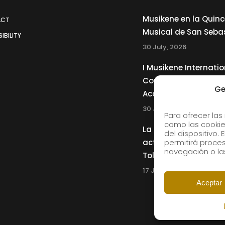
Musikene en la Quin
ACT
Musical de San Seba
IBILITY
30 July, 2026
I Musikene Internatio
Competition for You
Ge
Accordionists
30 July, 2026
Para ofrecer las
como las cookie
La Musikene Big Ban
del dispositivo.
actuará junto a Cha
permitirá proc
navegación o las
Tolliver en el 61 Jazz
17 July, 2026
Aceptar