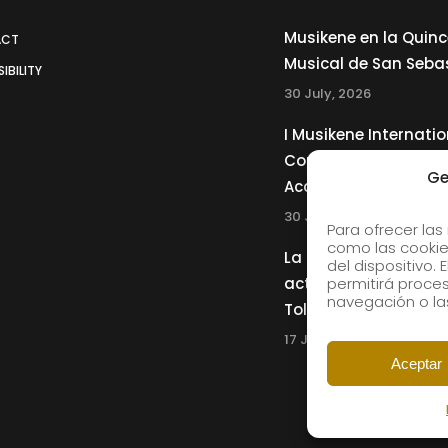
Musikene en la Quin
ACT
Musical de San Seba
IBILITY
30 July, 2026
I Musikene Internatio
Competition for You
Ge
Accordionists
30 July, 2026
Para ofrecer las
como las cookie
La Musikene Big Ban
del dispositivo.
actuará junto a Cha
permitirá proc
navegación o las
Tolliver en el 61 Jazz
17 July, 2026
Aceptar