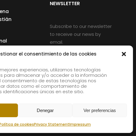
NEWSLETTER
cena
stián
Subscribe to our newsletter
to receive our news by
nal
email.
ng
stionar el consentimiento de las cookies
 mejores experiencias, utilizamos tecnologías
s para almacenar y/o acceder a la información
d
 El consentimiento de estas tecnologías nos
rles
esar datos como el comportamiento de
 identificaciones únicas en este sitio.
aldia
Denegar
Ver preferencias
Política de cookies
Privacy Statement
Impressum