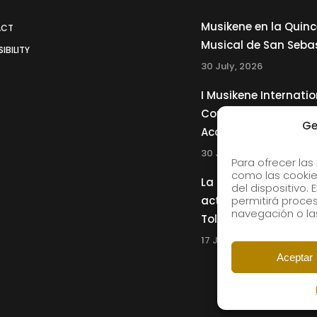
Musikene en la Quin
ACT
Musical de San Seba
IBILITY
30 July, 2026
I Musikene Internatio
Competition for You
Ge
Accordionists
30 July, 2026
Para ofrecer las
como las cookie
La Musikene Big Ban
del dispositivo.
actuará junto a Cha
permitirá proc
navegación o las
Tolliver en el 61 Jazz
17 July, 2026
Aceptar