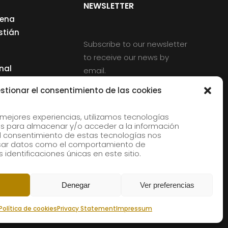
NEWSLETTER
cena
stián
Subscribe to our newsletter
to receive our news by
nal
email.
ng
stionar el consentimiento de las cookies
 mejores experiencias, utilizamos tecnologías
s para almacenar y/o acceder a la información
d
 El consentimiento de estas tecnologías nos
rles
esar datos como el comportamiento de
 identificaciones únicas en este sitio.
aldia
Denegar
Ver preferencias
Política de cookies
Privacy Statement
Impressum