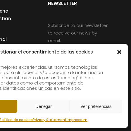
NEWSLETTER
cena
stián
Subscribe to our newsletter
to receive our news by
nal
email.
ng
stionar el consentimiento de las cookies
 mejores experiencias, utilizamos tecnologías
s para almacenar y/o acceder a la información
d
 El consentimiento de estas tecnologías nos
rles
esar datos como el comportamiento de
 identificaciones únicas en este sitio.
aldia
Denegar
Ver preferencias
Política de cookies
Privacy Statement
Impressum